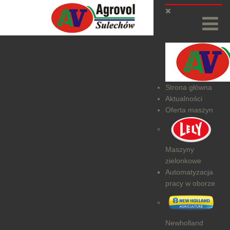
Strona główna
Aktualności
Oferta maszyn
Maszyny
zielonkowe
Automatyzacja
pracy w oborze
Newholland