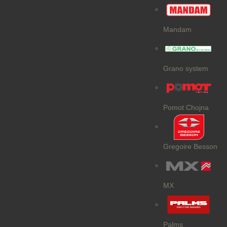
Mandam
Grano system
Pomot Chojna
Gregoire Besson
MX
Palms