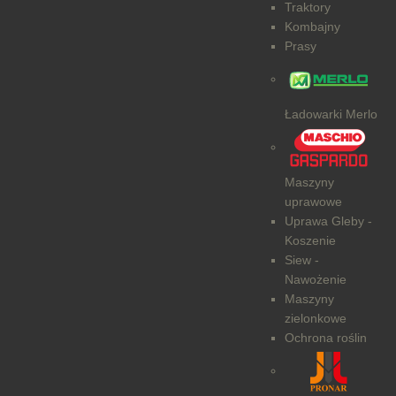
Traktory
Kombajny
Prasy
Ładowarki Merlo
Maszyny
uprawowe
Uprawa Gleby -
Koszenie
Siew -
Nawożenie
Maszyny
zielonkowe
Ochrona roślin