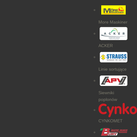
More Maskiner
ACKER
Linie sortujące
Siewniki
poplonów
CYNKOMET