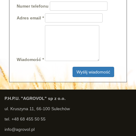
Numer telefonu
Adres email
Wiadomość
Wyślij wiadomość
P.H.P.U. "AGROVOL" sp z o.o.
ul. Kruszyna 11, 66-100 Sulechów
tel. +48 68 455 50 55
info@agrovol.pl