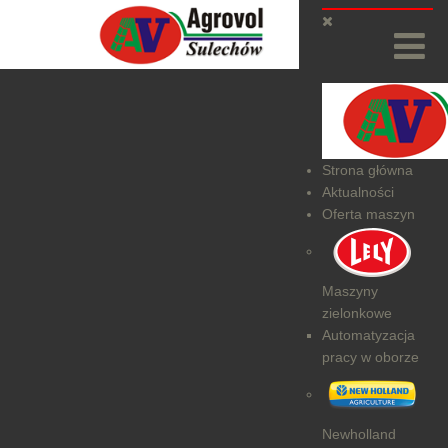
Strona główna
Aktualności
Oferta maszyn
Maszyny
zielonkowe
Automatyzacja
pracy w oborze
Newholland