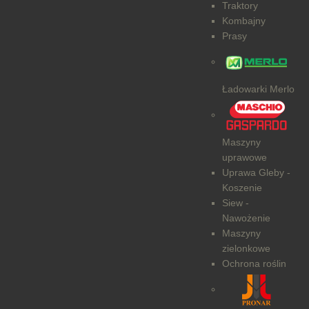
Traktory
Kombajny
Prasy
Ładowarki Merlo
Maszyny
uprawowe
Uprawa Gleby -
Koszenie
Siew -
Nawożenie
Maszyny
zielonkowe
Ochrona roślin