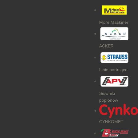
More Maskiner
ACKER
Linie sortujące
Siewniki
poplonów
CYNKOMET