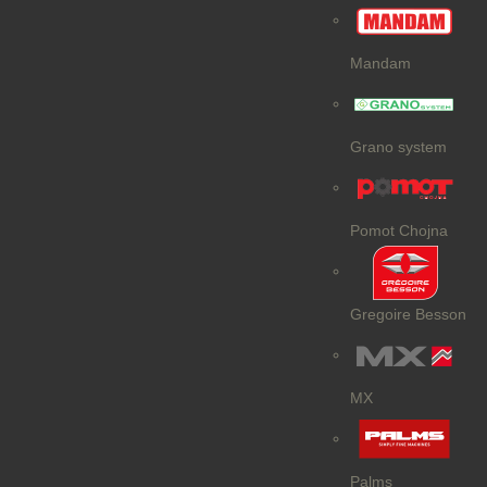
Mandam
Grano system
Pomot Chojna
Gregoire Besson
MX
Palms