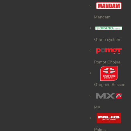
Mandam
Grano system
Pomot Chojna
Gregoire Besson
MX
Palms