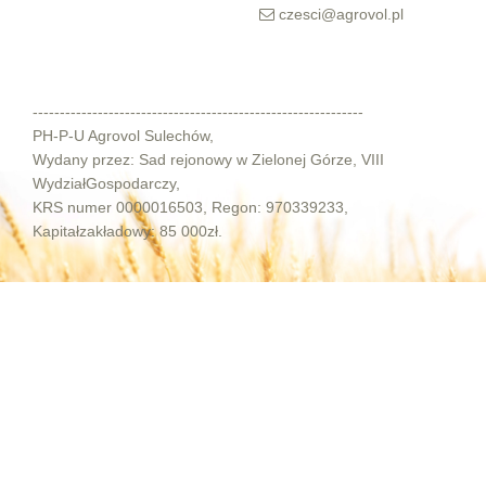
czesci@agrovol.pl
-------------------------------------------------------------
PH-P-U Agrovol Sulechów,
Wydany przez: Sad rejonowy w Zielonej Górze, VIII
WydziałGospodarczy,
KRS numer 0000016503, Regon: 970339233,
Kapitałzakładowy: 85 000zł.