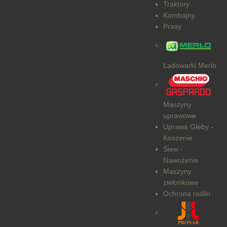
Traktory
Kombajny
Prasy
Ładowarki Merlo
Maszyny
uprawowe
Uprawa Gleby -
Koszenie
Siew -
Nawożenie
Maszyny
zielonkowe
Ochrona roślin