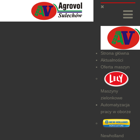
Strona główna
Aktualności
Oferta maszyn
Maszyny
zielonkowe
Automatyzacja
pracy w oborze
Newholland