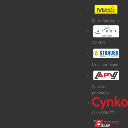
More Maskiner
ACKER
Linie sortujące
Siewniki
poplonów
CYNKOMET