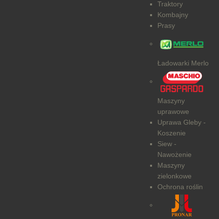
Traktory
Kombajny
Prasy
Ładowarki Merlo
Maszyny
uprawowe
Uprawa Gleby -
Koszenie
Siew -
Nawożenie
Maszyny
zielonkowe
Ochrona roślin