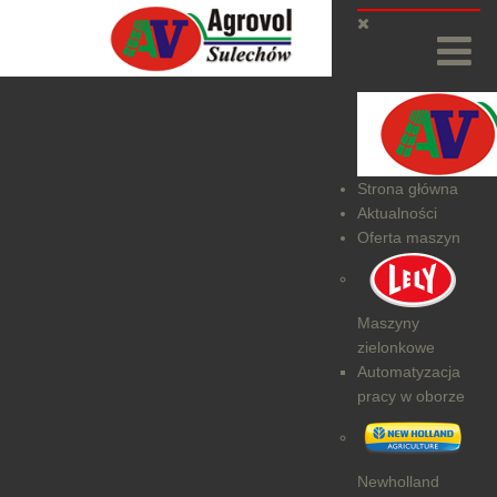
Strona główna
Aktualności
Oferta maszyn
Maszyny
zielonkowe
Automatyzacja
pracy w oborze
Newholland