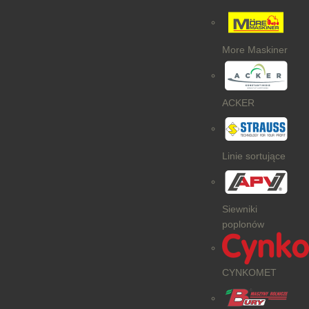
More Maskiner
ACKER
Linie sortujące
Siewniki
poplonów
CYNKOMET