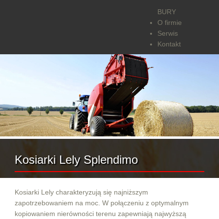
BURY
O firmie
Serwis
Kontakt
Kosiarki Lely Splendimo
Kosiarki Lely charakteryzują się najniższym
zapotrzebowaniem na moc. W połączeniu z optymalnym
kopiowaniem nierówności terenu zapewniają najwyższą