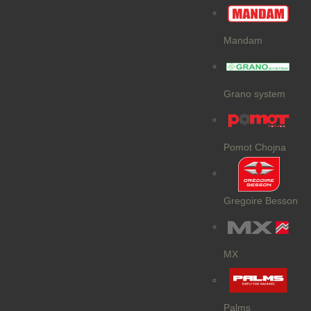
Mandam
Grano system
Pomot Chojna
Gregoire Besson
MX
Palms