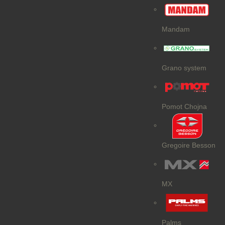
Mandam
Grano system
Pomot Chojna
Gregoire Besson
MX
Palms