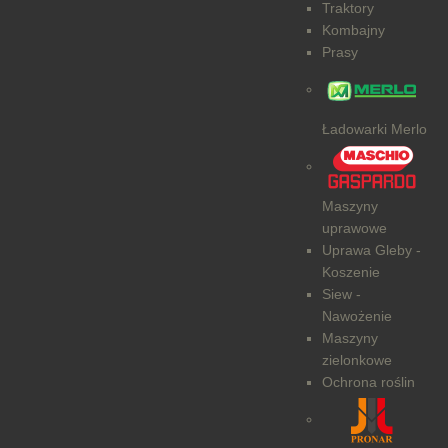
Traktory
Kombajny
Prasy
Ładowarki Merlo
Maszyny
uprawowe
Uprawa Gleby -
Koszenie
Siew -
Nawożenie
Maszyny
zielonkowe
Ochrona roślin