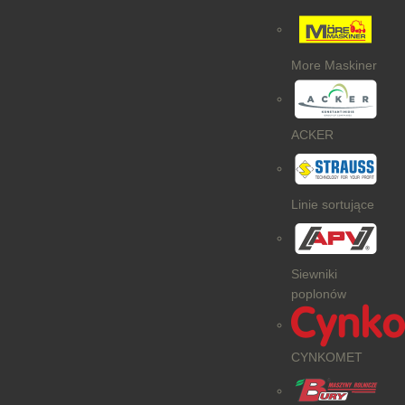
More Maskiner
ACKER
Linie sortujące
Siewniki
poplonów
CYNKOMET