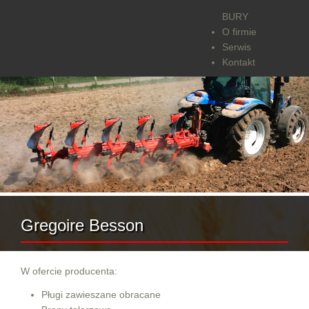
BURY
O firmie
Serwis
Kontakt
Gregoire Besson
W ofercie producenta:
Pługi zawieszane obracane