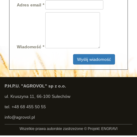
Adres email
Wiadomość
Wyślij wiadomość
P.H.P.U. "AGROVOL" sp z o.o.
ul. Kruszyna 11, 66-100 Sulechów
tel. +48 68 455 50 55
info@agrovol.pl
Wszelkie prawa autorskie zastrzeżone © Projekt: ENGRAVI