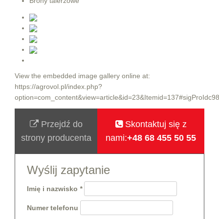
Brony talerzowe
View the embedded image gallery online at:
https://agrovol.pl/index.php?
option=com_content&view=article&id=23&Itemid=137#sigProIdc9
Przejdź do
Skontaktuj się z
strony producenta
nami:
+48 68 455 50 55
Wyślij zapytanie
Imię i nazwisko
Numer telefonu