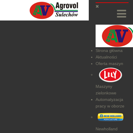
Strona główna
Aktualności
Oferta maszyn
Maszyny
zielonkowe
Automatyzacja
pracy w oborze
Newholland