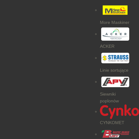
More Maskiner
ACKER
Linie sortujące
Siewniki
poplonów
CYNKOMET