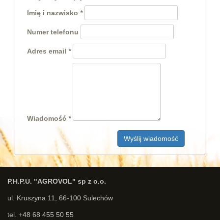
Imię i nazwisko
Numer telefonu
Adres email
Wiadomość
Wyślij wiadomość
P.H.P.U. "AGROVOL" sp z o.o.
ul. Kruszyna 11, 66-100 Sulechów
tel. +48 68 455 50 55