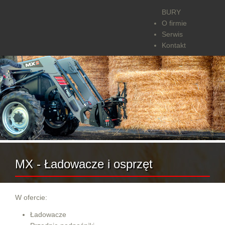
BURY
O firmie
Serwis
Kontakt
MX - Ładowacze i osprzęt
W ofercie:
Ładowacze