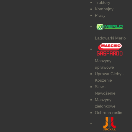
Traktory
Kombajny
Prasy
Ładowarki Merlo
Maszyny
uprawowe
Uprawa Gleby -
Koszenie
Siew -
Nawożenie
Maszyny
zielonkowe
Ochrona roślin