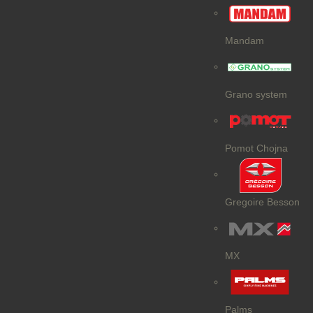
Mandam
Grano system
Pomot Chojna
Gregoire Besson
MX
Palms