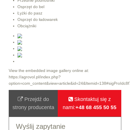
Przednie podnośniki
Osprzęt do bel
Łyżki do pasz
Osprzęt do ładowarek
Obciążniki
View the embedded image gallery online at:
https://agrovol.pl/index.php?
option=com_content&view=article&id=24&Itemid=138#sigProIdc8f
Przejdź do
Skontaktuj się z
strony producenta
nami:
+48 68 455 50 55
Wyślij zapytanie