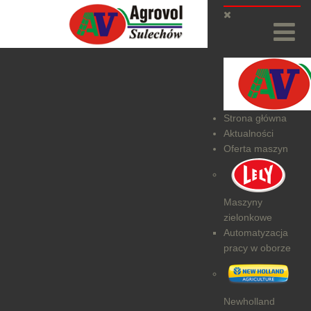
Strona główna
Aktualności
Oferta maszyn
Maszyny
zielonkowe
Automatyzacja
pracy w oborze
Newholland