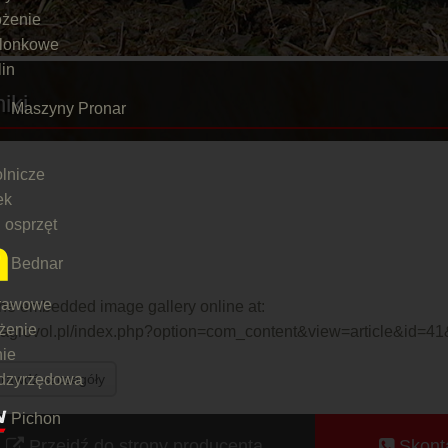
ożenie
elonkowe
lin
niki
Maszyny Pronar
olnicze
ek
 osprzęt
Bednar
rawowe
he embedded image gallery online at:
żenie
://agrovol.pl/index.php?option=com_content&view=article&id=
ie
dzyrzędowa
rawdź szczegóły
Pichon
Przejdź do strony producenta
Skonta