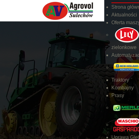
Strona głów
Aktualności
Oferta masz
zielonkowe
Automatyzac
Traktory
Kombajny
Prasy
Uprawa Gleb