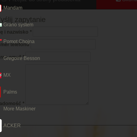
Mandam
yślij zapytanie
Grano system
ię i nazwisko
Pomot Chojna
mer telefonu
res email
Gregoire Besson
MX
Palms
adomość
More Maskiner
ACKER