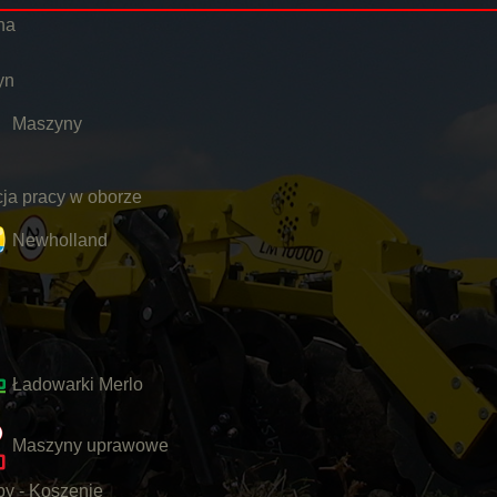
na
yn
Maszyny
ja pracy w oborze
Newholland
Ładowarki Merlo
Maszyny uprawowe
y - Koszenie