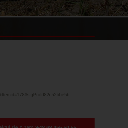
41&Itemid=178#sigProId82c52bbe5b
ktuj się z nami:
+48 68 455 50 55